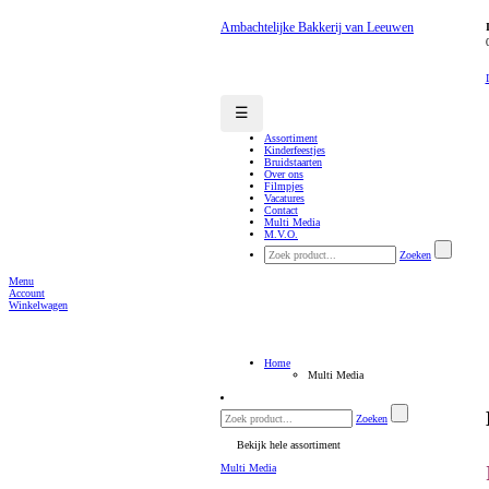
Ambachtelijke Bakkerij van Leeuwen
☰
Assortiment
Kinderfeestjes
Bruidstaarten
Over ons
Filmpjes
Vacatures
Contact
Multi Media
M.V.O.
Zoeken
Menu
Account
Winkelwagen
Home
Multi Media
Zoeken
Bekijk hele assortiment
Multi Media