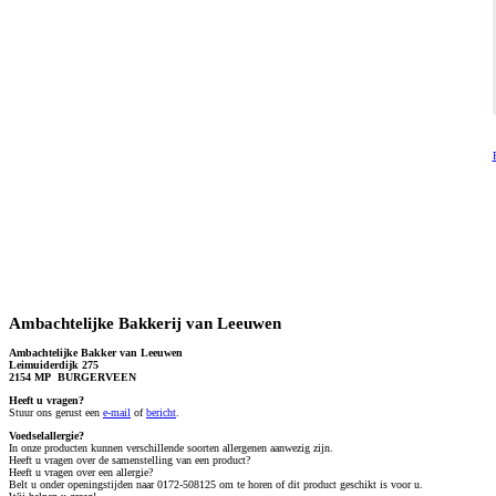
Ambachtelijke Bakkerij van Leeuwen
Ambachtelijke Bakker van Leeuwen
Leimuiderdijk 275
2154 MP BURGERVEEN
Heeft u vragen?
S
tuur ons gerust een
e-mail
of
bericht
.
Voedselallergie?
In onze producten kunnen verschillende soorten allergenen aanwezig zijn.
Heeft u vragen over de samenstelling van een product?
Heeft u vragen over een allergie?
Belt u onder openingstijden naar 0172-508125 om te horen of dit product geschikt is voor u.