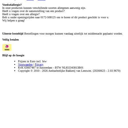
Voedselallergie?
In onze producten kunnen verschillende soorten allergenen aanwezig zijn.
Heeft u vragen over de samenstelling van een product?
Heeft u vragen over een allergie?
Belt u onder openingstijden naar 0172-508125 om te horen of dit product geschikt is voor u.
Wij helpen u graag!
Uiterste besteltijd
Bestellingen voor morgen kunnen vandaag uiterlijk tot middernacht geplaatst worden.
Veilig betalen
Blijf op de hoogte
Prijzen in Euro incl. btw
Voorwaarden
|
Privacy
KvK 63667487 te Amsterdam - BTW NL855343813B01
Copyright © 2010 - 2026 Ambachtelijke Bakkerij van Leeuwen. (20260623 - 2.03.9670)