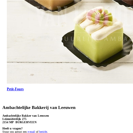
Petit-Fours
Ambachtelijke Bakkerij van Leeuwen
Ambachtelijke Bakker van Leeuwen
Leimuiderdijk 275
2154 MP BURGERVEEN
Heeft u vragen?
S
tuur ons gerust een
e-mail
of
bericht
.