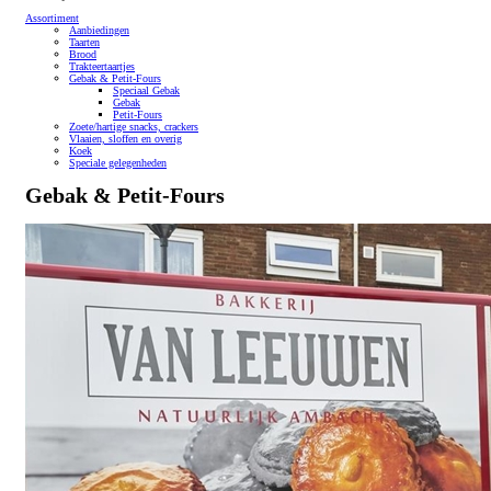
Assortiment
Aanbiedingen
Taarten
Brood
Trakteertaartjes
Gebak & Petit-Fours
Speciaal Gebak
Gebak
Petit-Fours
Zoete/hartige snacks, crackers
Vlaaien, sloffen en overig
Koek
Speciale gelegenheden
Gebak & Petit-Fours