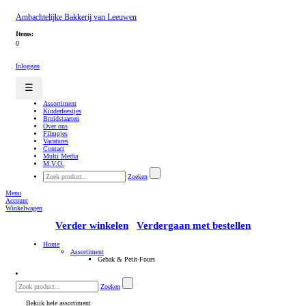
Ambachtelijke Bakkerij van Leeuwen
Items:
0
Inloggen
☰
Assortiment
Kinderfeestjes
Bruidstaarten
Over ons
Filmpjes
Vacatures
Contact
Multi Media
M.V.O.
Zoeken
Menu
Account
Winkelwagen
Verder winkelen
Verdergaan met bestellen
Home
Assortiment
Gebak & Petit-Fours
Zoeken
Bekijk hele assortiment