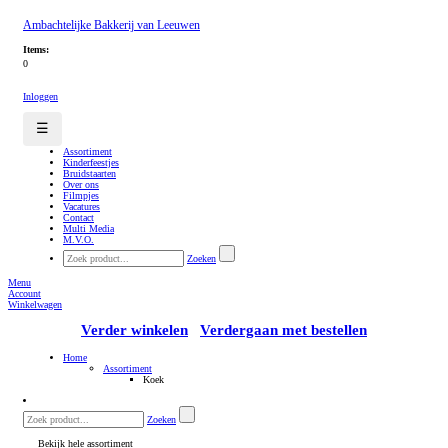
Ambachtelijke Bakkerij van Leeuwen
Items:
0
Inloggen
☰
Assortiment
Kinderfeestjes
Bruidstaarten
Over ons
Filmpjes
Vacatures
Contact
Multi Media
M.V.O.
Zoeken
Menu
Account
Winkelwagen
Verder winkelen
Verdergaan met bestellen
Home
Assortiment
Koek
Zoeken
Bekijk hele assortiment