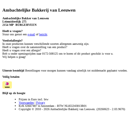
Ambachtelijke Bakkerij van Leeuwen
Ambachtelijke Bakker van Leeuwen
Leimuiderdijk 275
2154 MP BURGERVEEN
Heeft u vragen?
S
tuur ons gerust een
e-mail
of
bericht
.
Voedselallergie?
In onze producten kunnen verschillende soorten allergenen aanwezig zijn.
Heeft u vragen over de samenstelling van een product?
Heeft u vragen over een allergie?
Belt u onder openingstijden naar 0172-508125 om te horen of dit product geschikt is voor u.
Wij helpen u graag!
Uiterste besteltijd
Bestellingen voor morgen kunnen vandaag uiterlijk tot middernacht geplaatst worden.
Veilig betalen
Blijf op de hoogte
Prijzen in Euro incl. btw
Voorwaarden
|
Privacy
KvK 63667487 te Amsterdam - BTW NL855343813B01
Copyright © 2010 - 2026 Ambachtelijke Bakkerij van Leeuwen. (20260623 - 2.03.9670)