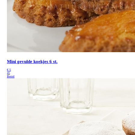
Mini gevulde koekjes 6 st.
€
5
45
Bestel