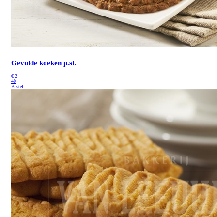
Gevulde koeken p.st.
€
2
40
Bestel