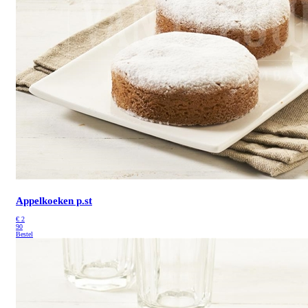
Appelkoeken p.st
€
2
90
Bestel