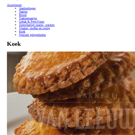
Assortiment
Aanbiedingen
Taarten
Brood
Trakteertaartjes
Gebak & Petit-Fours
Zoete/hartige snacks, crackers
Vlaaien, sloffen en overig
Koek
Speciale gelegenheden
Koek