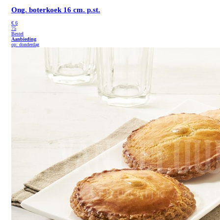
Ong. boterkoek 16 cm. p.st.
€
6
75
Bestel
Aanbieding
op: donderdag