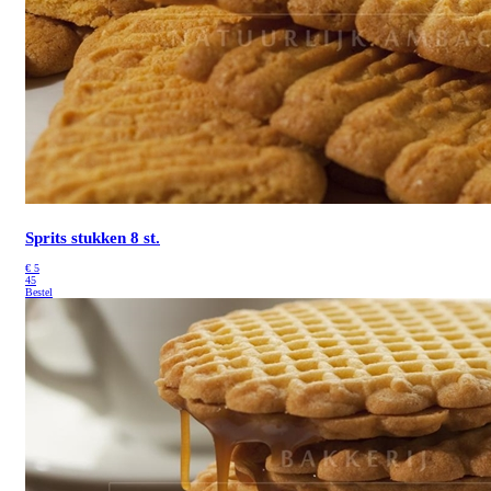
Sprits stukken 8 st.
€
5
45
Bestel