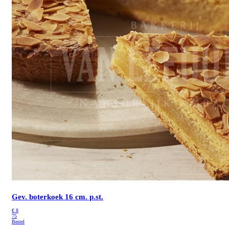
Gev. boterkoek 16 cm. p.st.
€
8
75
Bestel