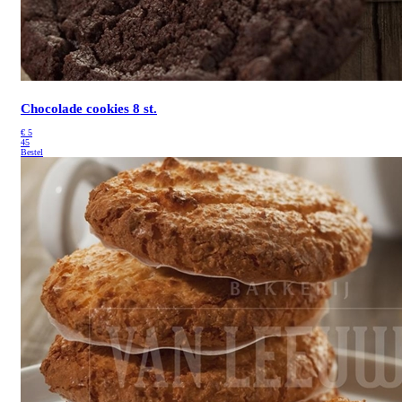
Chocolade cookies 8 st.
€
5
45
Bestel