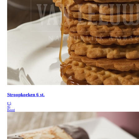
Stroopkoeken 6 st.
€
5
45
Bestel