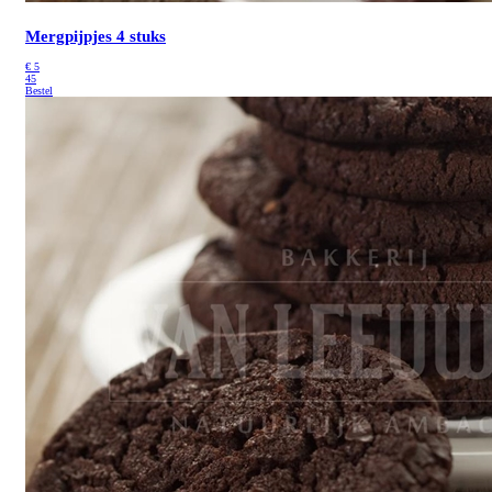
Mergpijpjes 4 stuks
€
5
45
Bestel