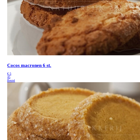
Cocos macronen 6 st.
€
5
45
Bestel