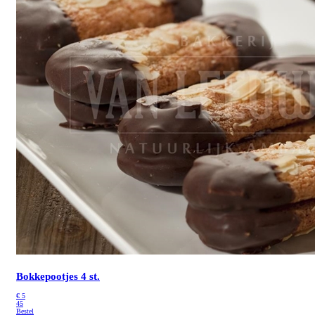
Bokkepootjes 4 st.
€
5
45
Bestel