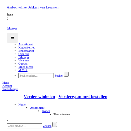
Ambachtelijke Bakkerij van Leeuwen
Items:
0
Inloggen
☰
Assortiment
Kinderfeestjes
Bruidstaarten
Over ons
Filmpjes
Vacatures
Contact
Multi Media
M.V.O.
Zoeken
Menu
Account
Winkelwagen
Verder winkelen
Verdergaan met bestellen
Home
Assortiment
Taarten
Thema taarten
Zoeken