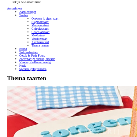
Bekijk hele assortiment
Assortiment
Aanbiedingen
Taarten
Ontwerp je eigen taart
Slagroomtaart
Marsepeintaart
Chipolatataart
Chocoladetaart
Mokkataart
Vruchtentaart
Aardbeientaart
Thema taarten
Brood
Trakteertaartjes
Gebak & Petit-Fours
Zoete/hartige snacks, crackers
Vlaaien, sloffen en overig
Koek
Speciale gelegenheden
Thema taarten