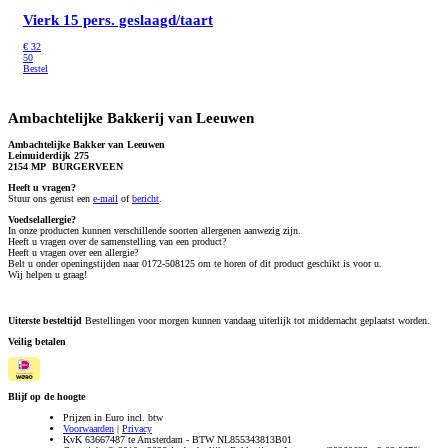
Vierk 15 pers. geslaagd/taart
€
32
50
Bestel
Ambachtelijke Bakkerij van Leeuwen
Ambachtelijke Bakker van Leeuwen
Leimuiderdijk 275
2154 MP BURGERVEEN
Heeft u vragen?
S
tuur ons gerust een
e-mail
of
bericht
.
Voedselallergie?
In onze producten kunnen verschillende soorten allergenen aanwezig zijn.
Heeft u vragen over de samenstelling van een product?
Heeft u vragen over een allergie?
Belt u onder openingstijden naar 0172-508125 om te horen of dit product geschikt is voor u.
Wij helpen u graag!
Uiterste besteltijd
Bestellingen voor morgen kunnen vandaag uiterlijk tot middernacht geplaatst worden.
Veilig betalen
Blijf op de hoogte
Prijzen in Euro incl. btw
Voorwaarden
|
Privacy
KvK 63667487 te Amsterdam - BTW NL855343813B01