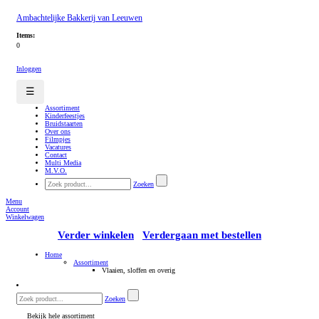
Ambachtelijke Bakkerij van Leeuwen
Items:
0
Inloggen
☰
Assortiment
Kinderfeestjes
Bruidstaarten
Over ons
Filmpjes
Vacatures
Contact
Multi Media
M.V.O.
Zoeken
Menu
Account
Winkelwagen
Verder winkelen
Verdergaan met bestellen
Home
Assortiment
Vlaaien, sloffen en overig
Zoeken
Bekijk hele assortiment