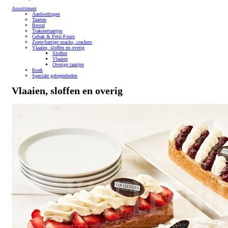
Assortiment
Aanbiedingen
Taarten
Brood
Trakteertaartjes
Gebak & Petit-Fours
Zoete/hartige snacks, crackers
Vlaaien, sloffen en overig
Sloffen
Vlaaien
Overige taartjes
Koek
Speciale gelegenheden
Vlaaien, sloffen en overig