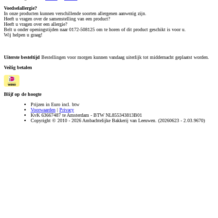
Voedselallergie?
In onze producten kunnen verschillende soorten allergenen aanwezig zijn.
Heeft u vragen over de samenstelling van een product?
Heeft u vragen over een allergie?
Belt u onder openingstijden naar 0172-508125 om te horen of dit product geschikt is voor u.
Wij helpen u graag!
Uiterste besteltijd
Bestellingen voor morgen kunnen vandaag uiterlijk tot middernacht geplaatst worden.
Veilig betalen
Blijf op de hoogte
Prijzen in Euro incl. btw
Voorwaarden
|
Privacy
KvK 63667487 te Amsterdam - BTW NL855343813B01
Copyright © 2010 - 2026 Ambachtelijke Bakkerij van Leeuwen. (20260623 - 2.03.9670)