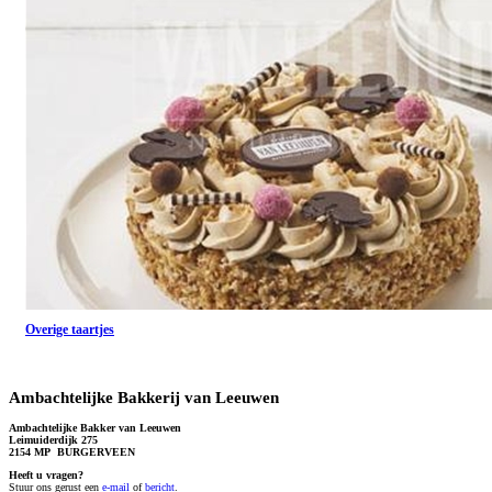
Overige taartjes
Ambachtelijke Bakkerij van Leeuwen
Ambachtelijke Bakker van Leeuwen
Leimuiderdijk 275
2154 MP BURGERVEEN
Heeft u vragen?
S
tuur ons gerust een
e-mail
of
bericht
.